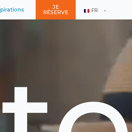
JE
pirations
FR
RÉSERVE
it